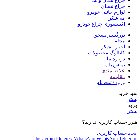
چراغ پیکان وانت
چراغ نیسان
لوازم جانبی خودرو
مه شکن
اکسسوری چراغ خودرو
نورگستر بسحق
مجله
اخبار انجیکو
کاتالوگ محصولات
درباره ما
تماس با ما
علاقه مندی
مقایسه
ورود / ثبت نام
سبد خرید
بستن
ورود
بستن
هنوز حساب کاربری ندارید؟
ایجاد حساب کاربری
Instagram
Pinterest
WhatsApp
WhatsApp
Telegram