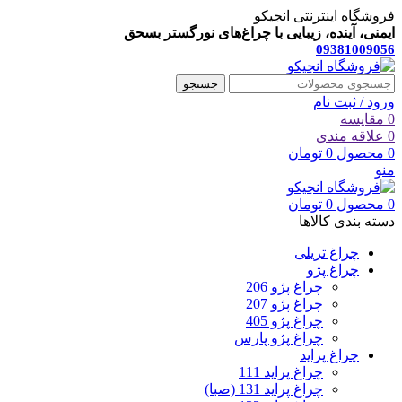
فروشگاه اینترنتی انجیکو
ایمنی، آینده، زیبایی با چراغ‌های نورگستر بسحق
09381009056
جستجو
ورود / ثبت نام
0
مقایسه
0
علاقه مندی
0
محصول
0
تومان
منو
0
محصول
0
تومان
دسته بندی کالاها
چراغ تریلی
چراغ پژو
چراغ پژو 206
چراغ پژو 207
چراغ پژو 405
چراغ پژو پارس
چراغ پراید
چراغ پراید 111
چراغ پراید 131 (صبا)