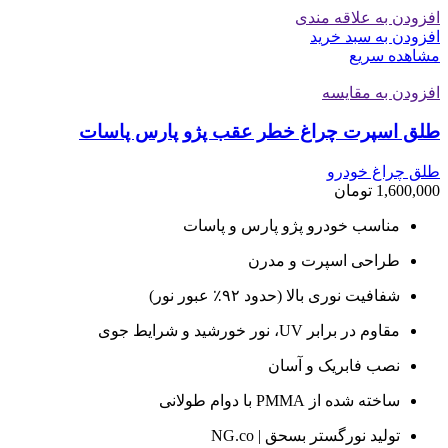
افزودن به علاقه مندی
افزودن به سبد خرید
مشاهده سریع
افزودن به مقایسه
طلق اسپرت چراغ خطر عقب پژو پارس پاسات
طلق چراغ خودرو
1,600,000
تومان
مناسب خودرو پژو پارس و پاسات
طراحی اسپرت و مدرن
شفافیت نوری بالا (حدود ۹۲٪ عبور نور)
مقاوم در برابر UV، نور خورشید و شرایط جوی
نصب فابریک و آسان
ساخته شده از PMMA با دوام طولانی
تولید نورگستر بسحق | NG.co