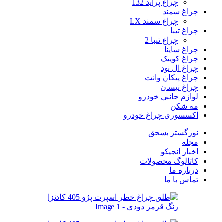
چراغ پراید 132
چراغ سمند
چراغ سمند LX
چراغ تیبا
چراغ تیبا 2
چراغ ساینا
چراغ کوییک
چراغ ال نود
چراغ پیکان وانت
چراغ نیسان
لوازم جانبی خودرو
مه شکن
اکسسوری چراغ خودرو
نورگستر بسحق
مجله
اخبار انجیکو
کاتالوگ محصولات
درباره ما
تماس با ما