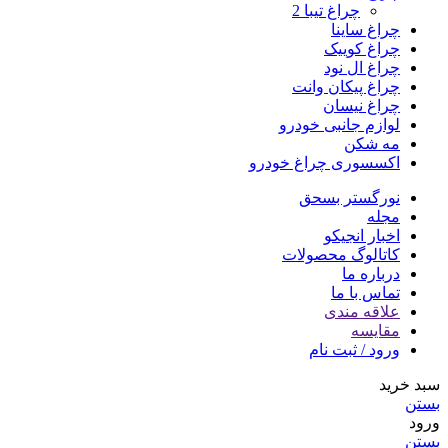
چراغ تیبا 2
چراغ ساینا
چراغ کوییک
چراغ ال نود
چراغ پیکان وانت
چراغ نیسان
لوازم جانبی خودرو
مه شکن
اکسسوری چراغ خودرو
نورگستر بسحق
مجله
اخبار انجیکو
کاتالوگ محصولات
درباره ما
تماس با ما
علاقه مندی
مقایسه
ورود / ثبت نام
سبد خرید
بستن
ورود
بستن