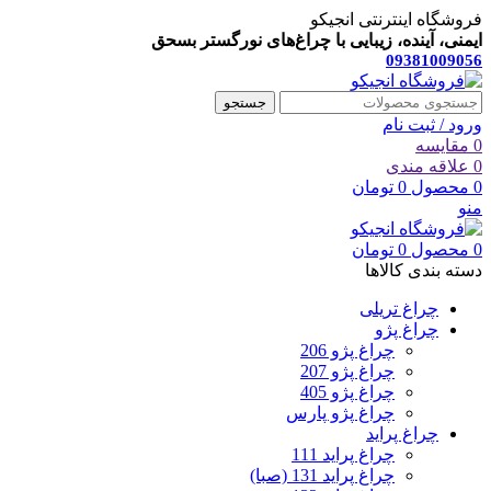
فروشگاه اینترنتی انجیکو
ایمنی، آینده، زیبایی با چراغ‌های نورگستر بسحق
09381009056
جستجو
ورود / ثبت نام
0
مقایسه
0
علاقه مندی
0
محصول
0
تومان
منو
0
محصول
0
تومان
دسته بندی کالاها
چراغ تریلی
چراغ پژو
چراغ پژو 206
چراغ پژو 207
چراغ پژو 405
چراغ پژو پارس
چراغ پراید
چراغ پراید 111
چراغ پراید 131 (صبا)