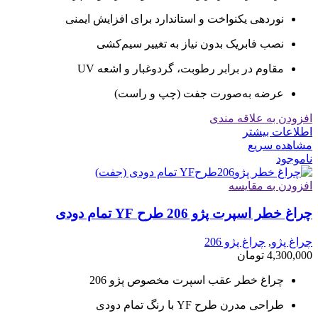
نوردهی یکنواخت و استاندارد برای افزایش ایمنی
نصب فابریک بدون نیاز به تغییر سیم‌کشی
مقاوم در برابر رطوبت، گردوغبار و اشعه UV
عرضه به‌صورت جفت (چپ و راست)
افزودن به علاقه مندی
اطلاعات بیشتر
مشاهده سریع
ناموجود
افزودن به مقایسه
چراغ خطر اسپرت پژو 206 طرح YF تمام دودی
چراغ پژو
,
چراغ پژو 206
4,300,000
تومان
چراغ خطر عقب اسپرت مخصوص پژو 206
طراحی مدرن طرح YF با رنگ تمام دودی