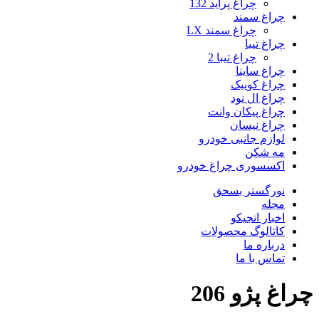
چراغ پراید 132
چراغ سمند
چراغ سمند LX
چراغ تیبا
چراغ تیبا 2
چراغ ساینا
چراغ کوییک
چراغ ال نود
چراغ پیکان وانت
چراغ نیسان
لوازم جانبی خودرو
مه شکن
اکسسوری چراغ خودرو
نورگستر بسحق
مجله
اخبار انجیکو
کاتالوگ محصولات
درباره ما
تماس با ما
چراغ پژو 206