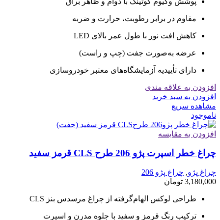
پوشش وکیوم کوتینگ با دوام و ظاهر براق
مقاوم در برابر رطوبت، حرارت و ضربه
کاهش افت نور با طول عمر بالای LED
عرضه به‌صورت جفت (چپ و راست)
دارای تأییدیه آزمایشگاه‌های معتبر خودروسازی
افزودن به علاقه مندی
افزودن به سبد خرید
مشاهده سریع
ناموجود
افزودن به مقایسه
چراغ خطر اسپرت پژو 206 طرح CLS قرمز سفید
چراغ پژو
,
چراغ پژو 206
3,180,000
تومان
طراحی لوکس الهام‌گرفته از چراغ مرسدس بنز CLS
ترکیب رنگ قرمز و سفید با جلوه مدرن و اسپرت