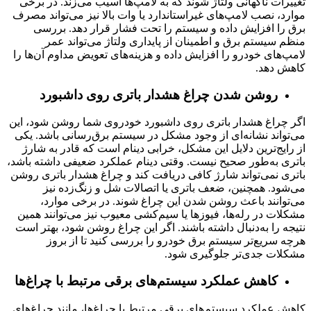
تغییرات ناگهانی ولتاژ شوند که به لامپ‌ها آسیب می‌زند. در برخی
موارد، نصب لامپ‌های غیراستاندارد یا وات بالا نیز می‌تواند مصرف
برق را افزایش داده و سیستم را تحت فشار قرار دهد. بررسی
منظم سیستم برق و اطمینان از پایداری ولتاژ می‌تواند عمر
لامپ‌های خودرو را افزایش داده و هزینه‌های تعویض مداوم آن‌ها را
کاهش دهد.
روشن شدن چراغ هشدار باتری روی داشبورد
اگر چراغ هشدار باتری روی داشبورد خودروی شما روشن شود، این
می‌تواند نشانه‌ای از وجود مشکل در سیستم برق‌رسانی باشد. یکی
از رایج‌ترین دلایل این مشکل، خرابی دینام است که قادر به شارژ
باتری به‌طور صحیح نیست. وقتی دینام عملکرد ضعیفی داشته باشد،
باتری نمی‌تواند شارژ کافی دریافت کند و چراغ هشدار باتری روشن
می‌شود. همچنین، ضعف باتری یا اتصالات شل و زنگ‌زده نیز
می‌توانند باعث روشن شدن این چراغ شوند. در برخی موارد،
مشکلات در رله‌ها، فیوزها یا سیم‌کشی معیوب نیز می‌توانند همین
نتیجه را به‌دنبال داشته باشند. اگر این چراغ روشن شود، بهتر است
هرچه سریع‌تر سیستم برق خودرو را بررسی کنید تا از بروز
مشکلات جدی‌تر جلوگیری شود.
کاهش عملکرد سیستم‌های برقی مرتبط با چراغ‌ها
کاهش عملکرد سیستم‌های برقی مرتبط با چراغ‌ها، مانند چراغ‌های